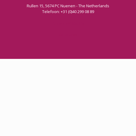
Rullen 15, 5674 PC Nuenen - The Netherlands
Telefoon: +31 (0)40 299 08 89
Privacy verklaring
Vacatures